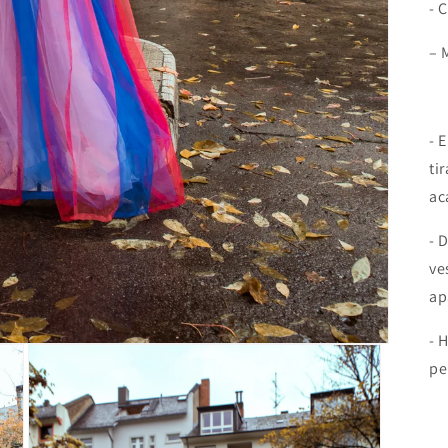
- 
– 
T
- 
ti
ac
- 
ve
ap
- 
pe