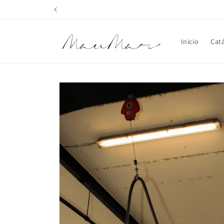
Ir
directamente
al contenido
Inicio
Cat
Ir
directamente
a la
información
del producto