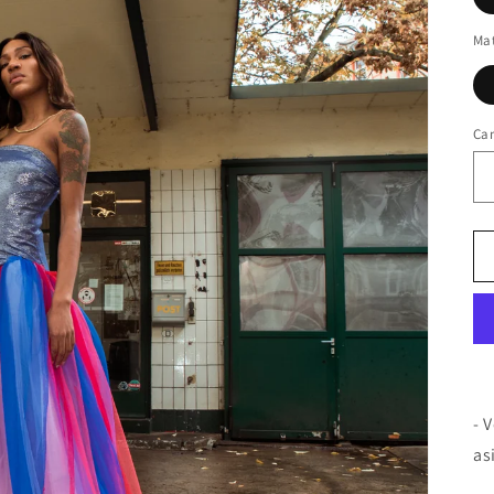
Mat
Ca
- 
as