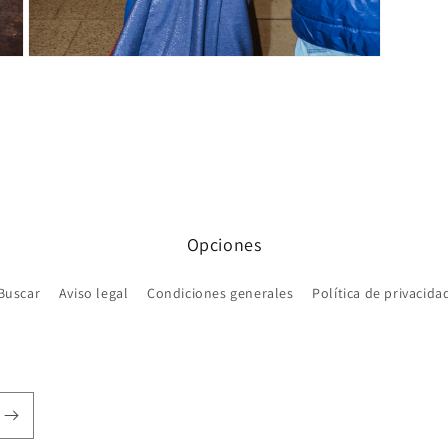
Abrir
elemento
multimedia
5
en
una
ventana
modal
Opciones
Buscar
Aviso legal
Condiciones generales
Política de privacida