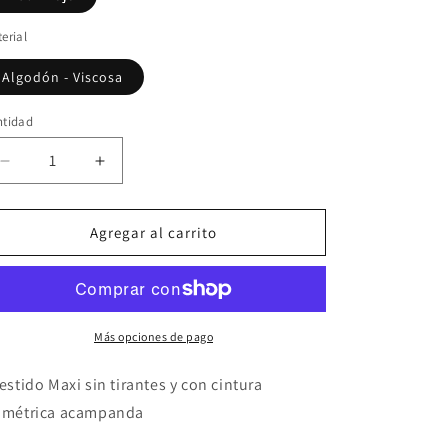
erial
Algodón - Viscosa
ntidad
Reducir
Aumentar
cantidad
cantidad
para
para
Bandera
Bandera
Agregar al carrito
Más opciones de pago
Vestido Maxi sin tirantes y con cintura
imétrica acampanda